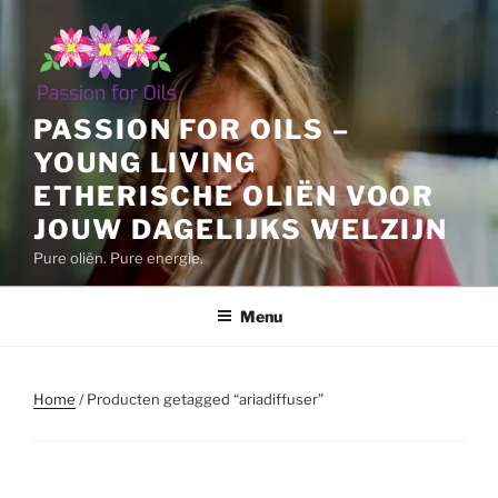
Ga
naar
de
inhoud
PASSION FOR OILS –
YOUNG LIVING
ETHERISCHE OLIËN VOOR
JOUW DAGELIJKS WELZIJN
Pure oliën. Pure energie.
Menu
Home
/ Producten getagged “ariadiffuser”