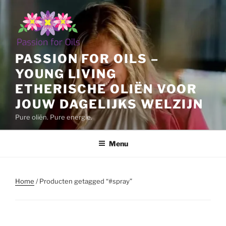
Ga
naar
de
inhoud
PASSION FOR OILS –
YOUNG LIVING
ETHERISCHE OLIËN VOOR
JOUW DAGELIJKS WELZIJN
Pure oliën. Pure energie.
Menu
Home
/ Producten getagged “#spray”